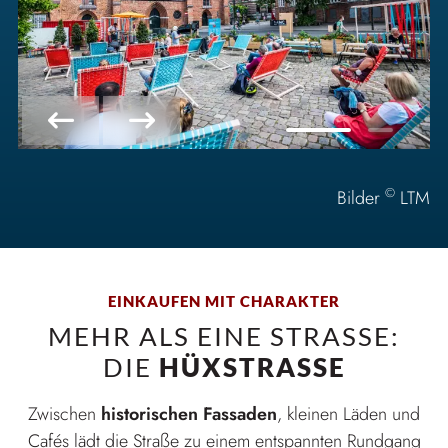
©
Bilder
LTM
EINKAUFEN MIT CHARAKTER
MEHR ALS EINE STRASSE: D
IE
HÜXSTRASSE
Zwischen
historischen Fassaden
, kleinen Läden und
Cafés lädt die Straße zu einem entspannten Rundgang