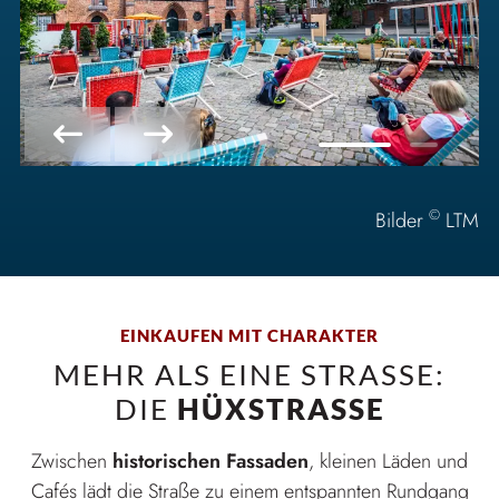
©
Bilder
LTM
EINKAUFEN MIT CHARAKTER
MEHR ALS EINE STRASSE: D
IE
HÜXSTRASSE
Zwischen
historischen Fassaden
, kleinen Läden und
Cafés lädt die Straße zu einem entspannten Rundgang